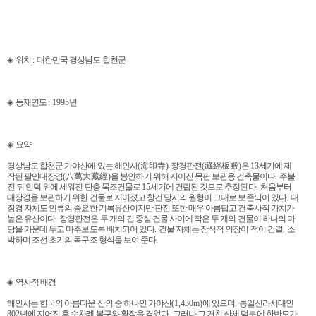
◈
위치
:
대한민국 경상남도 합천군
◈
등재연도
: 1995
년
◈
요약
경상남도 합천군 가야산에 있는 해인사
(
海印寺
)
장경판전
(
藏經板殿
)
은
13
세기에 제
작된 팔만대장경
(
八萬大藏經
)
을 봉안하기 위해 지어진 목판 보관용 건축물이다
.
주불
전 뒤 언덕 위에 세워진 단층 목조건물로
15
세기에 건립된 것으로 추정된다
.
처음부터
대장경을 보관하기 위한 건물로 지어졌고 창건 당시의 원형이 그대로 보존되어 있다
.
대
장경 자체도 인류의 중요한 기록유산이지만 판전 또한 매우 아름답고 건축사적 가치가
높은 유산이다
.
장경판전은 두 개의 긴 중심 건물 사이에 작은 두 개의 건물이 하나의 마
당을 가운데 두고 마주보도록 배치되어 있다
.
건물 자체는 장식적 의장이 적어 간결
,
소
박하며 조선 초기의 목구조 형식을 보여 준다
.
◈
역사적 배경
해인사는 한국의 아름다운 산의 중 하나인 가야산
(1,430m)
에 있으며
,
통일신라시대인
802
년에 지어진 후 수차례 복구와 확장을 겪었다
.
그러나 그 거친 산세 덕분에 한반도가