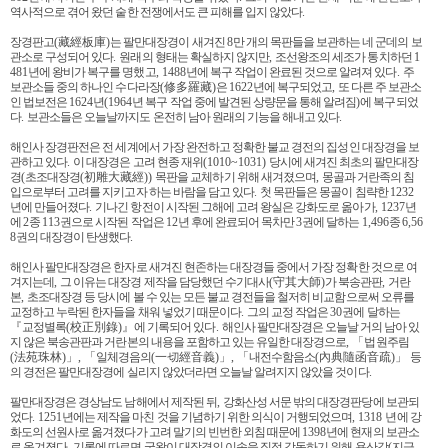
역사적으로 겪어 왔던 숱한 전쟁에서도 큰 피해를 입지 않았다
.
장경판고
(
藏經板庫
)
는 팔만대장경이 새겨진
8
만 개의 목판들을 보관하는 네 군데의 보
관소로 구성되어 있다
.
원래의 형태는 확실하지 않지만
,
조선왕조의 세조가 통치하던
1
481
년에 왕비가 복구를 명했고
, 1488
년에 복구 작업이 완료된 것으로 알려져 있다
.
주
보관소들 중의 하나인 수다라장
(
修多羅藏
)
은
1622
년에 복구되었고
,
또 다른 주 보관소
인 법보전은
1624
년
(1964
년 복구 작업 중에 발견된 상량문을 통해 알려짐
)
에 복구되었
다
.
보관소들은 오늘날까지도 온전히 남아 원래의 기능을 해내고 있다
.
해인사 장경판전은 전 세계에서 가장 완전하고 정확한 불교 경전의 집성인 대장경을 보
관하고 있다
.
이 대장경은 고려 현종 재위
(1010~1031)
당시에 새겨진 최초의 팔만대장
경
(
초조대장경
(
初雕大藏經
))
목판을 교체하기 위해 새겨졌으며
,
몽골과 거란족의 침
입으로부터 고려를 지키고자 하는 바람을 담고 있다
.
첫 목판들은 몽골이 침략한
1232
년에 만들어졌다
.
기나긴 항전이 시작된 그해에 고려 왕실은 강화도로 옮아가
, 1237
년
에
2
종
113
권으로 시작된 작업은
12
년 후에 완료되어 목차만
3
권에 달하는
1,496
종
6,56
8
권의 대장경이 탄생했다
.
해인사 팔만대장경은 한자로 새겨진 현존하는 대장경들 중에서 가장 정확한 것으로 여
겨지는데
,
그 이유는 대장경 제작을 담당했던 수기대사
(
守其大師
)
가 북송관판
,
거란
본
,
초조대장경 등 당시에 볼 수 있는 모든 불교 경전들을 철저히 비교함으로써 오류를
교정하고 누락된 한자들을 채워 넣었기 때문이다
.
그의 교정 작업은
30
권에 달하는
『
교정별록
(
校正別錄
)
』
에 기록되어 있다
.
해인사 팔만대장경은 오늘날 거의 남아 있
지 않은 북송관판과 거란본의 내용을 포함하고 있는 유일한 대장경으로
,
「
법원주림
(
法苑珠林
)
」
,
「
일체경음의
(
一切經音義
)
」
,
「
내전수함음소
(
內典隨函音疏
)
」
등
의 경전은 팔만대장경에 실리지 않았더라면 오늘날 알려지지 않았을 것이다
.
팔만대장경은 경상남도 남해에서 제작된 뒤
,
강화산성 서문 밖의 대장경판당에 보관되
었다
. 1251
년에는 제작을 마친 것을 기념하기 위한 의식이 거행되었으며
, 1318 년
에 강
화도의 선원사로 옮겨졌다가 고려 말기의 빈번한 외침 때문에
1398
년에 현재의 보관소
로 옮겨졌다
.
기록에 따르면 국왕이 대장경의 이송을 직접 감독하기 위해 용산강
(
지금