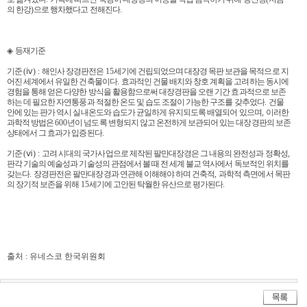
의 한강
)
으로 행차했다고 전해진다
.
◈
등재기준
기준
(
ⅳ
) :
해인사 장경판전은
15
세기에 건립되었으며 대장경 목판 보관을 목적으로 지
어진 세계에서 유일한 건축물이다
.
효과적인 건물 배치와 창호 계획을 고려하는 동시에
경험을 통해 얻은 다양한 방식을 활용함으로써 대장경판을 오랜 기간 효과적으로 보존
하는 데 필요한 자연통풍과 적절한 온도 및 습도 조절이 가능한 구조를 갖추었다
.
건물
안에 있는 판가 역시 실내온도와 습도가 균일하게 유지되도록 배열되어 있으며
,
이러한
과학적 방법은
600
년이 넘도록 변형되지 않고 온전하게 보관되어 있는 대장경판의 보존
상태에서 그 효과가 입증된다
.
기준
(
ⅵ
) :
고려 시대의 국가사업으로 제작된 팔만대장경은 그 내용의 완전성과 정확성
,
판각 기술의 예술성과 기술성의 관점에서 볼 때 전 세계 불교 역사에서 독보적인 위치를
갖는다
.
장경판전은 팔만대장경과 연관해 이해해야 하며 건축적
,
과학적 측면에서 목판
의 장기적 보존을 위해
15
세기에 고안된 탁월한 유산으로 평가된다
.
출처 : 유네스코 한국위원회