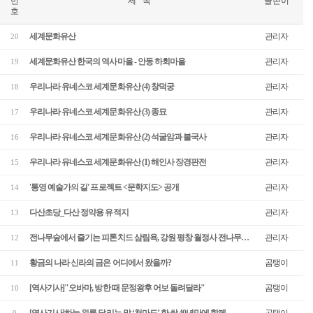
번
제 목
글쓴이
호
세계문화유산
관리자
20
세계문화유산 한국의 역사마을 - 안동 하회마을
관리자
19
우리나라 유네스코 세계문화유산 (4) 창덕궁
관리자
18
우리나라 유네스코 세계문화유산 (3) 종묘
관리자
17
우리나라 유네스코 세계문화유산 (2) 석굴암과 불국사
관리자
16
우리나라 유네스코 세계문화유산 (1) 해인사 장경판전
관리자
15
'통영 예술가의 길' 프로젝트 <문학지도> 공개
관리자
14
다산초당_다산 정약용 유적지
관리자
13
전나무숲에서 즐기는 피톤치드 삼림욕, 강원 평창 월정사 전나무…
관리자
12
황금의 나라 신라의 금은 어디에서 왔을까?
곰탱이
11
[역사기사]"오바마, 방한 때 문정왕후 어보 돌려달라"
곰탱이
10
[역사기사]하늘 위를 달리는 말 ‘천마도’ 한 쌍 40년만에 함께…
곰탱이