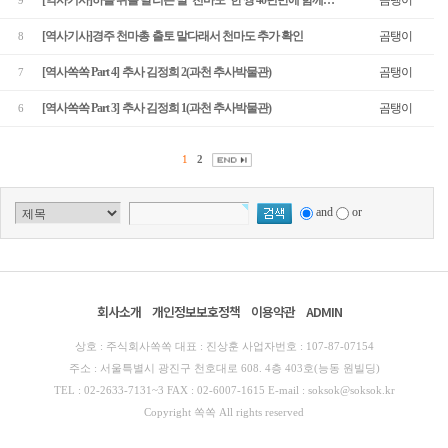
9
[역사기사]경주 천마총 출토 말다래서 천마도 추가 확인
곰탱이
8
[역사쏙쏙 Part 4] 추사 김정희 2(과천 추사박물관)
곰탱이
7
[역사쏙쏙 Part 3] 추사 김정희 1(과천 추사박물관)
곰탱이
6
1
2
and
or
회사소개
개인정보보호정책
이용약관
ADMIN
상호 : 주식회사쏙쏙 대표 : 진상훈 사업자번호 : 107-87-07154
주소 : 서울특별시 광진구 천호대로 608. 4층 403호(능동 원빌딩)
TEL : 02-2633-7131~3 FAX : 02-6007-1615 E-mail : soksok@soksok.kr
Copyright 쏙쏙 All rights reserved