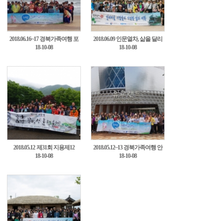
2018.06.16~17 경북가족여행 포
2018.06.09 인문열차, 삶을 달리
18-10-08
18-10-08
항1차10
다 4차탐방11
2018.05.12 제31회 지용제12
2018.05.12~13 경북가족여행 안
18-10-08
18-10-08
동1차13