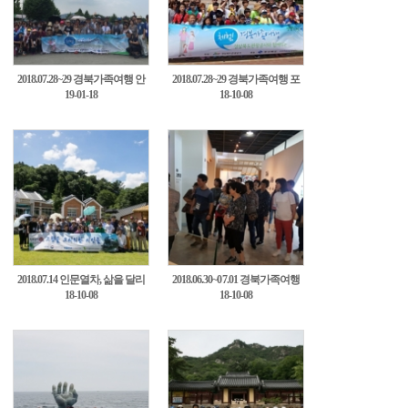
2018.07.28~29 경북가족여행 안
2018.07.28~29 경북가족여행 포
19-01-18
18-10-08
동2차6
항3차7
2018.07.14 인문열차, 삶을 달리
2018.06.30~07.01 경북가족여행
18-10-08
18-10-08
다 5차탐방8
포항2차9