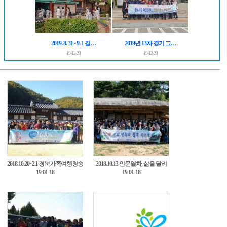
2019. 8. 31~ 9. 1 길…
2019년 13차 경기 그…
19-12-20
19-12-20
2018.10.20~21 경북가족여행청송
2018.10.13 인문열차, 삶을 달리
19-01-18
19-01-18
2차0
다 7차탐방1