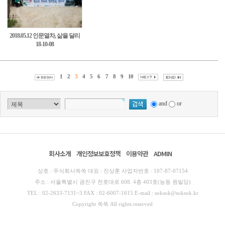
2018.05.12 인문열차, 삶을 달리
18-10-08
다 3차탐방14
1
2
3
4
5
6
7
8
9
10
and
or
회사소개
개인정보보호정책
이용약관
ADMIN
상호 : 주식회사쏙쏙 대표 : 진상훈 사업자번호 : 107-87-07154
주소 : 서울특별시 광진구 천호대로 608. 4층 403호(능동 원빌딩)
TEL : 02-2633-7131~3 FAX : 02-6007-1615 E-mail : soksok@soksok.kr
Copyright 쏙쏙 All rights reserved