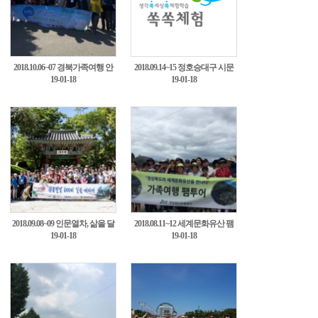
2018.10.06~07 경북가족여행 안
2018.09.14~15 정호승대구 시문
19-01-18
19-01-18
동3차2
학투어3
2018.09.08~09 인문열차, 삶을 달
2018.08.11~12 세계문화유산 팸
19-01-18
19-01-18
리다 6차탐방4
투어 영주, 안동5