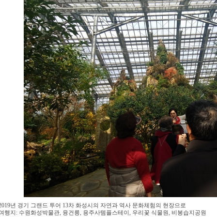
2019년 경기 그랜드 투어 13차 화성시의 자연과 역사 문화체험의 현장으로
여행지: 수원화성박물관, 융건릉, 용주사템플스테이, 우리꽃 식물원, 비봉습지공원