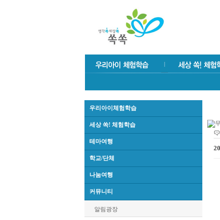
우리아이체험학습
세상 쏙! 체험학습
테마여행
2
학교/단체
나눔여행
커뮤니티
알림광장