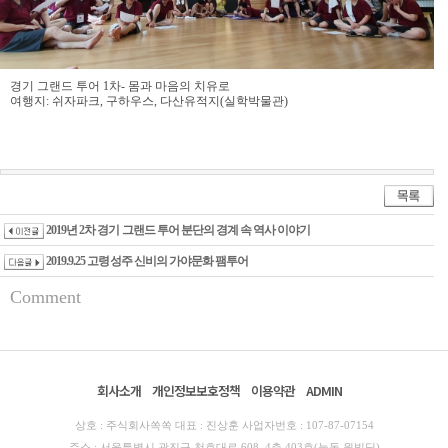
경기 그랜드 투어 1차- 몸과 마음의 치유로
여행지: 쉬자파크, 구하우스, 다산유적지(실학박물관)
2019년 2차 경기 그랜드 투어 분단의 경계 속 역사 이야기
2019.9.25 고령성주 신비의 가야문화 팸투어
Comment
회사소개
개인정보보호정책
이용약관
ADMIN
상호 : 주식회사쏙쏙 대표 : 진상훈 사업자번호 : 107-87-07154
주소 : 서울특별시 광진구 천호대로 608. 4층 403호(능동 원빌딩)