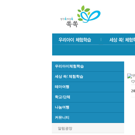
우리아이체험학습
세상 쏙! 체험학습
테마여행
2
학교/단체
나눔여행
커뮤니티
알림광장