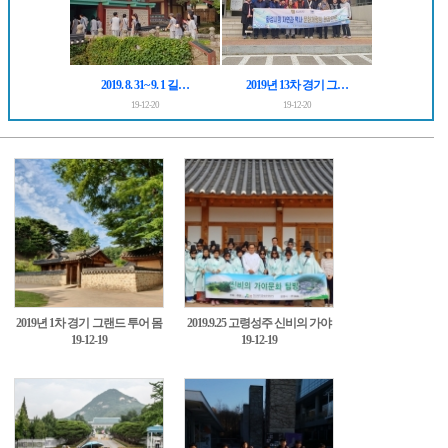
2019. 8. 31~ 9. 1 길…
2019년 13차 경기 그…
19-12-20
19-12-20
2019년 1차 경기 그랜드 투어 몸
2019.9.25 고령성주 신비의 가야
19-12-19
19-12-19
과 마음의 치유로0
문화 팸투어1