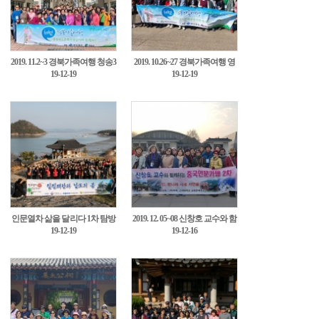
2019. 11.2~3 경북가족여행 청송3
2019. 10.26~27 경북가족여행 영
19-12-19
19-12-19
차6
양3차7
인문열차 삶을 달리다 1차 탐방
2019. 12. 05~08 신창호 교수와 함
19-12-19
19-12-16
8
께하는 중국인문기행9