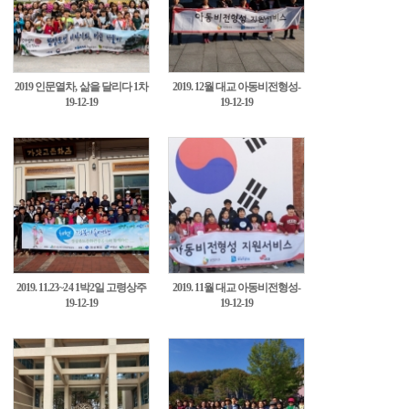
2019 인문열차, 삶을 달리다 1차
2019. 12월 대교 아동비전형성-
19-12-19
19-12-19
~8차2
국회, 국립한글박물관3
2019. 11.23~24 1박2일 고령상주
2019. 11월 대교 아동비전형성-
19-12-19
19-12-19
신비의가야문화체험4
덕수궁, 서대문 형무소5