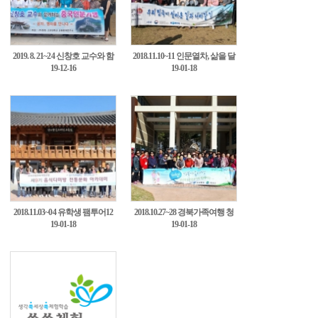
2019. 8. 21~24 신창호 교수와 함
2018.11.10~11 인문열차, 삶을 달
19-12-16
19-01-18
께하는 중국인문기행10
리다 8차탐방11
2018.11.03~04 유학생 팸투어12
2018.10.27~28 경북가족여행 청
19-01-18
19-01-18
송3차13