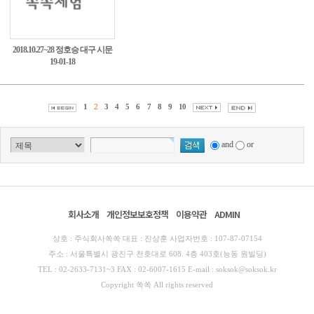
2018.10.27~28 정호승 대구 시문
19-01-18
학투어14
1
2
3
4
5
6
7
8
9
10
and
or
회사소개
개인정보보호정책
이용약관
ADMIN
상호 : 주식회사쏙쏙 대표 : 진상훈 사업자번호 : 107-87-07154
주소 : 서울특별시 광진구 천호대로 608. 4층 403호(능동 원빌딩)
TEL : 02-2633-7131~3 FAX : 02-6007-1615 E-mail : soksok@soksok.kr
Copyright 쏙쏙 All rights reserved