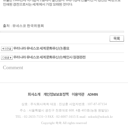
인쇄된 경전으로서는 세계에서 가장 오래된 것이다
.
출처 : 유네스코 한국위원회
우리나라 유네스코 세계문화유산 (3) 종묘
우리나라 유네스코 세계문화유산 (1) 해인사 장경판전
Comment
회사소개
개인정보보호정책
이용약관
ADMIN
상호 : 주식회사쏙쏙 대표 : 진상훈 사업자번호 : 107-87-07154
주소 : 서울특별시 광진구 천호대로 608. 4층 403호(능동 원빌딩)
TEL : 02-2633-7131~3 FAX : 02-6007-1615 E-mail : soksok@soksok.kr
Copyright 쏙쏙 All rights reserved