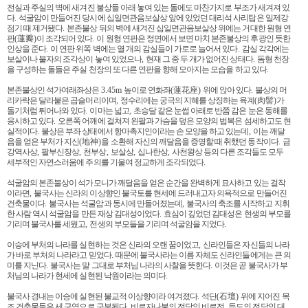
전실과 주실의 벽에 새겨진 불상들 아래 놓여 있는 돌에도 마찬가지로 부조가 새겨져 있
다
.
석굴암이 만들어진 당시에 십일면관음보살상 앞에 있었던 대리석 사리탑은 일제강
점기 때 제거됐다
.
본존불상 뒤의 벽에 새겨진 십일면관음보살상 위에는 거대한 원형 연
판
(
蓮瓣
)
이 조각되어 있다
.
이 원형 연판은 정면에서 보면 마치 본존불상의 후광인 듯한
인상을 준다
.
이 연판 위쪽 벽에는 열 개의 감실들이 가로로 늘어서 있다
.
감실 각각에는
보살이나 불자의 조각상이 놓여 있었으나
,
현재 그 중 두 개가 없어진 상태다
.
돔형 천장
을 구성하는 돌들은 주실 천장의 또 다른 연판을 향해 모아지는 모습을 하고 있다
.
본존불상인 석가여래좌상은
3.45m
높이로 연화좌
(
蓮花座
)
위에 앉아 있다
.
불상의 머
리카락은 달라붙은 곱슬머리이며
,
정수리에는 궁극의 지혜를 상징하는 육계
(
肉髻
)
가
돌기처럼 튀어나와 있다
.
이마는 넓고
,
초승달 같은 눈썹 아래로 반쯤 감은 눈은 동해를
응시하고 있다
.
오른쪽 어깨에 걸쳐져 왼팔과 가슴을 덮은 모양의 법복은 섬세하고도 현
실적이다
.
불상은 부좌 상태에서 항마촉지인이라는 손 모양을 하고 있는데
,
이는 깨달
음을 얻은 부처가 지신
(
地神
)
을 소환해 자신의 깨달음을 증명할 때 취했던 동작이다
.
금
강역사상
,
팔부신장상
,
천부상
,
보살상
,
십나한상
,
사천왕상 등의 다른 조각들도 모두
세부적인 자연스러움에 주의를 기울여 정교하게 조각되었다
.
석굴암의 본존불상이 석가모니가 깨달음을 얻은 순간을 완벽하게 묘사하고 있는 걸작
이라면
,
불국사는 신라의 이상향인 불국토를 현세에 드러내고자 의욕적으로 만들어진
건축물이다
.
불국사는 석굴암과 동시에 만들어졌는데
,
불국사의 축조를 시작하고 지휘
한 사람 역시 석굴암을 만든 재상 김대성이었다
.
효심이 깊었던 김대성은 현생의 부모를
기리며 불국사를 세웠고
,
전생의 부모들을 기리며 석굴암을 지었다
.
이승에 부처의 나라를 실현하는 것은 신라의 오랜 꿈이었고
,
신라인들은 자신들의 나라
가 바로 부처의 나라라고 믿었다
.
때문에 불국사라는 이름 자체도 신라인들에게는 큰 의
미를 지닌다
.
불국사는 말 그대로 부처님 나라의 사찰을 뜻한다
.
이것은 곧 불국사가 부
처님의 나라가 현세에 실현된 낙원이라는 의미다
.
불국사 경내는 이승에 실현된 불교적 이상향이라 여겨졌다
.
석단
(
石壇
)
위에 지어진 목
조 건축물들은 세 구역으로 구분된다
.
비로자나불의 전당인 비로전
,
득도의 전당인 대