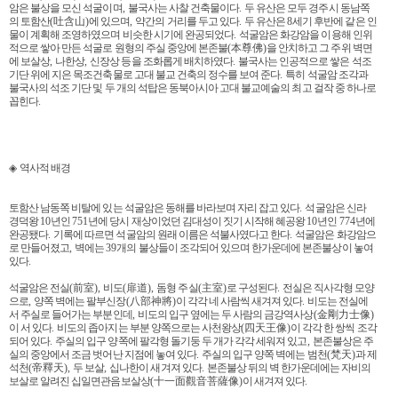
암은 불상을 모신 석굴이며
,
불국사는 사찰 건축물이다
.
두 유산은 모두 경주시 동남쪽
의 토함산
(
吐含山
)
에 있으며
,
약간의 거리를 두고 있다
.
두 유산은
8
세기 후반에 같은 인
물이 계획해 조영하였으며 비슷한 시기에 완공되었다
.
석굴암은 화강암을 이용해 인위
적으로 쌓아 만든 석굴로 원형의 주실 중앙에 본존불
(
本尊佛
)
을 안치하고 그 주위 벽면
에 보살상
,
나한상
,
신장상 등을 조화롭게 배치하였다
.
불국사는 인공적으로 쌓은 석조
기단 위에 지은 목조건축물로 고대 불교 건축의 정수를 보여 준다
.
특히 석굴암 조각과
불국사의 석조 기단 및 두 개의 석탑은 동북아시아 고대 불교예술의 최고 걸작 중 하나로
꼽힌다
.
◈
역사적 배경
토함산 남동쪽 비탈에 있는 석굴암은 동해를 바라보며 자리 잡고 있다
.
석굴암은 신라
경덕왕
10
년인
751
년에 당시 재상이었던 김대성이 짓기 시작해 혜공왕
10
년인
774
년에
완공됐다
.
기록에 따르면 석굴암의 원래 이름은 석불사였다고 한다
.
석굴암은 화강암으
로 만들어졌고
,
벽에는
39
개의 불상들이 조각되어 있으며 한가운데에 본존불상이 놓여
있다
.
석굴암은 전실
(
前室
),
비도
(
扉道
),
돔형 주실
(
主室
)
로 구성된다
.
전실은 직사각형 모양
으로
,
양쪽 벽에는 팔부신장
(
八部神將
)
이 각각 네 사람씩 새겨져 있다
.
비도는 전실에
서 주실로 들어가는 부분인데
,
비도의 입구 옆에는 두 사람의 금강역사상
(
金剛力士像
)
이 서 있다
.
비도의 좁아지는 부분 양쪽으로는 사천왕상
(
四天王像
)
이 각각 한 쌍씩 조각
되어 있다
.
주실의 입구 양쪽에 팔각형 돌기둥 두 개가 각각 세워져 있고
,
본존불상은 주
실의 중앙에서 조금 벗어난 지점에 놓여 있다
.
주실의 입구 양쪽 벽에는 범천
(
梵天
)
과 제
석천
(
帝釋天
),
두 보살
,
십나한이 새겨져 있다
.
본존불상 뒤의 벽 한가운데에는 자비의
보살로 알려진 십일면관음보살상
(
十一面觀音菩薩像
)
이 새겨져 있다
.