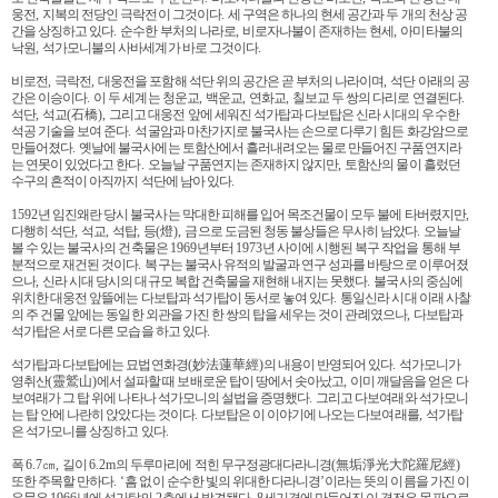
웅전
,
지복의 전당인 극락전이 그것이다
.
세 구역은 하나의 현세 공간과 두 개의 천상 공
간을 상징하고 있다
.
순수한 부처의 나라로
,
비로자나불이 존재하는 현세
,
아미타불의
낙원
,
석가모니불의 사바세계가 바로 그것이다
.
비로전
,
극락전
,
대웅전을 포함해 석단 위의 공간은 곧 부처의 나라이며
,
석단 아래의 공
간은 이승이다
.
이 두 세계는 청운교
,
백운교
,
연화교
,
칠보교 두 쌍의 다리로 연결된다
.
석단
,
석교
(
石橋
),
그리고 대웅전 앞에 세워진 석가탑과 다보탑은 신라 시대의 우수한
석공 기술을 보여 준다
.
석굴암과 마찬가지로 불국사는 손으로 다루기 힘든 화강암으로
만들어졌다
.
옛날에 불국사에는 토함산에서 흘러내려오는 물로 만들어진 구품연지라
는 연못이 있었다고 한다
.
오늘날 구품연지는 존재하지 않지만
,
토함산의 물이 흘렀던
수구의 흔적이 아직까지 석단에 남아 있다
.
1592
년 임진왜란 당시 불국사는 막대한 피해를 입어 목조건물이 모두 불에 타버렸지만
,
다행히 석단
,
석교
,
석탑
,
등
(
燈
),
금으로 도금된 청동 불상들은 무사히 남았다
.
오늘날
볼 수 있는 불국사의 건축물은
1969
년부터
1973
년 사이에 시행된 복구 작업을 통해 부
분적으로 재건된 것이다
.
복구는 불국사 유적의 발굴과 연구 성과를 바탕으로 이루어졌
으나
,
신라 시대 당시의 대규모 복합 건축물을 재현해 내지는 못했다
.
불국사의 중심에
위치한 대웅전 앞뜰에는 다보탑과 석가탑이 동서로 놓여 있다
.
통일신라 시대 이래 사찰
의 주 건물 앞에는 동일한 외관을 가진 한 쌍의 탑을 세우는 것이 관례였으나
,
다보탑과
석가탑은 서로 다른 모습을 하고 있다
.
석가탑과 다보탑에는 묘법연화경
(
妙法蓮華經
)
의 내용이 반영되어 있다
.
석가모니가
영취산
(
靈鷲山
)
에서 설파할 때 보배로운 탑이 땅에서 솟아났고
,
이미 깨달음을 얻은 다
보여래가 그 탑 위에 나타나 석가모니의 설법을 증명했다
.
그리고 다보여래와 석가모니
는 탑 안에 나란히 앉았다는 것이다
.
다보탑은 이 이야기에 나오는 다보여래를
,
석가탑
은 석가모니를 상징하고 있다
.
폭
6.7
㎝
,
길이
6.2m
의 두루마리에 적힌 무구정광대다라니경
(
無垢淨光大陀羅尼經
)
또한 주목할 만하다
. ‘
흠 없이 순수한 빛의 위대한 다라니경
’
이라는 뜻의 이름을 가진 이
유물은
1966
년에 석가탑의
2
층에서 발견됐다
. 8
세기경에 만들어진 이 경전은 목판으로