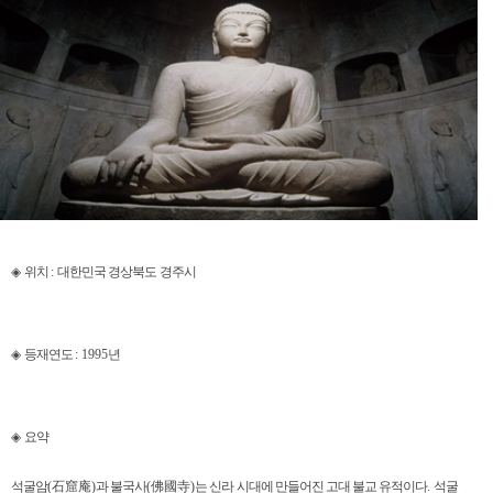
◈
위치
:
대한민국 경상북도 경주시
◈
등재연도
: 1995
년
◈
요약
석굴암
(
石窟庵
)
과 불국사
(
佛國寺
)
는 신라 시대에 만들어진 고대 불교 유적이다
.
석굴