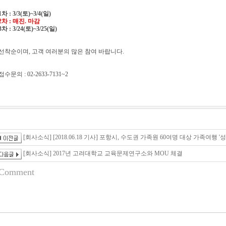
1
차
: 3/3(
토
)~3/4(
일
)
2
차
:
매진
.
마감
3
차
: 3/24(
토
)~3/25(
일
)
선착순이며,
고객 여러분의 많은 참여 바랍니다.
접수문의 : 02-2633-7131~2
[회사소식] [2018.06.18 기사] 포항시, 수도권 가족원 60여명 대상 가족여행 '성
[회사소식] 2017년 고려대학교 교육문제연구소와 MOU 체결
Comment
 사이트