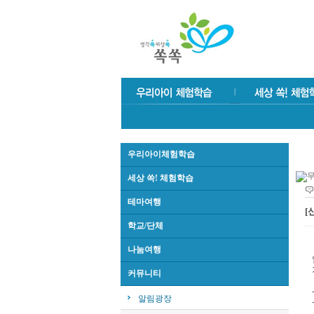
우리아이체험학습
세상 쏙! 체험학습
테마여행
[
학교/단체
나눔여행
커뮤니티
알림광장