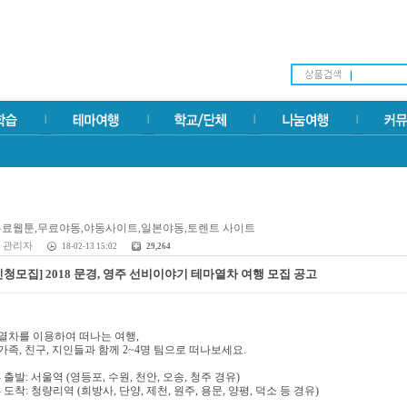
관리자
18-02-13 15:02
29,264
신청모집] 2018 문경, 영주 선비이야기 테마열차 여행 모집 공고
열차를 이용하여 떠나는 여행
,
가족
,
친구
,
지인들과 함께
2~4
명 팀으로 떠나보세요
.
-
출발
:
서울역
(
영등포
,
수원
,
천안
,
오송
,
청주 경유
)
-
도착
:
청량리역
(
희방사
,
단양
,
제천
,
원주
,
용문
,
양평
,
덕소 등 경유
)