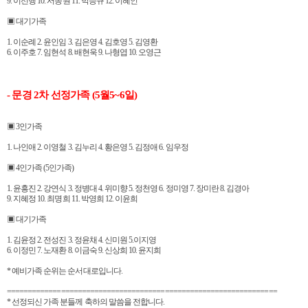
9. 이선행 10. 서종원 11. 박승규 12. 이혜인
▣ 대기가족
1. 이순례 2. 윤인임 3. 김은영 4. 김호영 5. 김영환
6. 이주호 7. 임현석 8. 배현욱 9. 나형엽 10. 오영근
- 문경 2차 선정가족 (5월5~6일)
▣ 3인가족
1. 나인애 2. 이영철 3. 김누리 4. 황은영 5. 김정애 6. 임우정
▣ 4인가족 (5인가족)
1. 윤흥진 2. 강연식 3. 정병대 4. 위미향 5. 정천영 6. 정미영 7. 장미란 8. 김경아
9. 지혜정 10. 최명희 11. 박영희 12. 이윤희
▣ 대기가족
1. 김윤정 2. 전성진 3. 정윤채 4. 신미원 5.이지영
6. 이정민 7. 노재환 8. 이금숙 9. 신상희 10. 윤지희
* 예비가족 순위는 순서대로입니다.
=================================================================
* 선정되신 가족 분들께 축하의 말씀을 전합니다.