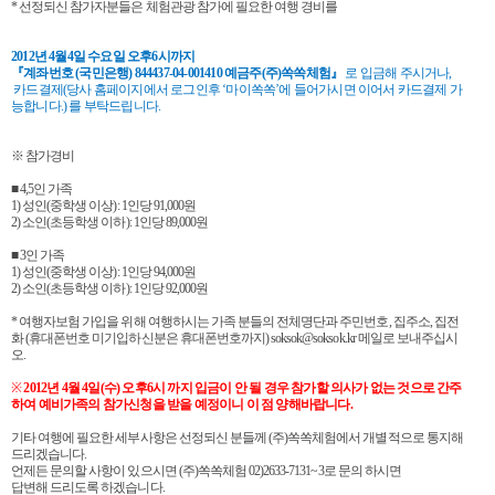
* 선정되신 참가자분들은 체험관광 참가에 필요한 여행 경비를
2012년 4월4일 수요일 오후6시까지
『계좌번호 (국민은행) 844437-04-001410 예금주(주)쏙쏙체험』
로 입금해 주시거나,
카드결제(당사 홈페이지에서 로그인후 ‘마이쏙쏙’에 들어가시면 이어서 카드결제 가
능합니다.) 를 부탁드립니다.
※ 참가경비
■ 4,5인 가족
1) 성인(중학생 이상): 1인당 91,000원
2) 소인(초등학생 이하): 1인당 89,000원
■ 3인 가족
1) 성인(중학생 이상): 1인당 94,000원
2) 소인(초등학생 이하): 1인당 92,000원
* 여행자보험 가입을 위해 여행하시는 가족 분들의 전체명단과 주민번호, 집주소, 집전
화 (휴대폰번호 미기입하신분은 휴대폰번호까지) soksok@soksok.kr 메일로 보내주십시
오.
※
2012년 4월 4일(수) 오후6시 까지 입금이 안 될 경우 참가할 의사가 없는 것으로 간주
하여 예비가족의 참가신청을 받을 예정이니 이 점 양해바랍니다.
기타 여행에 필요한 세부사항은 선정되신 분들께 (주)쏙쏙체험에서 개별적으로 통지해
드리겠습니다.
언제든 문의할 사항이 있으시면
(주)쏙쏙체험 02)2633-7131~3
로 문의 하시면
답변해 드리도록 하겠습니다.