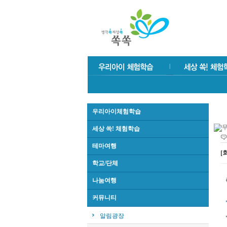
우리아이체험학습
세상 쏙! 체험학습
테마여행
[
학교/단체
나눔여행
커뮤니티
알림광장